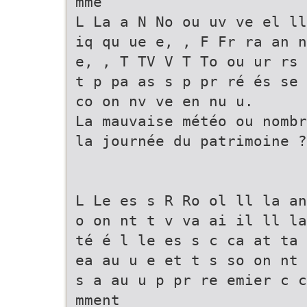
mme
L La a N No ou uv ve el ll
iq qu ue e, , F Fr ra an n
e, , T TV V T To ou ur rs 
t p pa as s p pr ré és se 
co on nv ve en nu u.
La mauvaise météo ou nombr
la journée du patrimoine ?
L Le es s R Ro ol ll la an
o on nt t v va ai il ll la
té é l le es s c ca at ta 
ea au u e et t s so on nt 
s a au u p pr re emier c c
mment